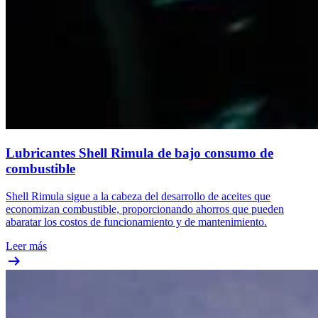
Lubricantes Shell Rimula de bajo consumo de
combustible
Shell Rimula sigue a la cabeza del desarrollo de aceites que
economizan combustible, proporcionando ahorros que pueden
abaratar los costos de funcionamiento y de mantenimiento.
Leer más