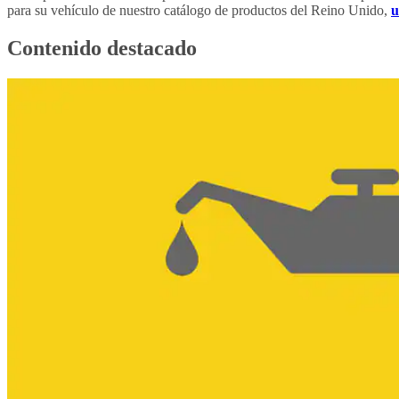
para su vehículo de nuestro catálogo de productos del Reino Unido,
u
Contenido destacado