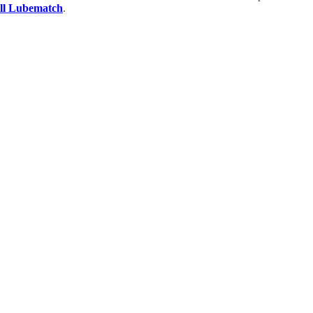
ell Lubematch
.