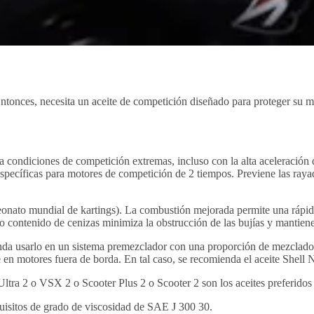
ntonces, necesita un aceite de competición diseñado para proteger su m
ondiciones de competición extremas, incluso con la alta aceleración d
specíficas para motores de competición de 2 tiempos. Previene las rayad
to mundial de kartings). La combustión mejorada permite una rápida a
o contenido de cenizas minimiza la obstrucción de las bujías y mantiene 
nda usarlo en un sistema premezclador con una proporción de mezclado d
n motores fuera de borda. En tal caso, se recomienda el aceite Shell N
tra 2 o VSX 2 o Scooter Plus 2 o Scooter 2 son los aceites preferidos 
sitos de grado de viscosidad de SAE J 300 30.