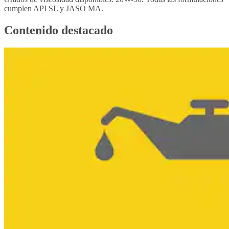
cumplen API SL y JASO MA.
Contenido destacado