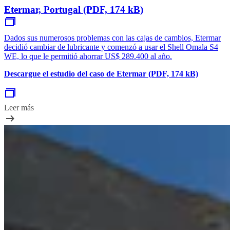
Etermar, Portugal (PDF, 174 kB)
Dados sus numerosos problemas con las cajas de cambios, Etermar
decidió cambiar de lubricante y comenzó a usar el Shell Omala S4
WE, lo que le permitió ahorrar US$ 289.400 al año.
Descargue el estudio del caso de Etermar (PDF, 174 kB)
Leer más