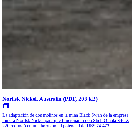
Norilsk Nickel, Australia (PDF, 203 kB)
La adaptación de dos molinos en la mina Black Swan de la empresa
minera Norilsk Nickel para que funcionaran con Shell Omala S4GX
220 redundó en un ahorro anual potencial de US$ 74.473.