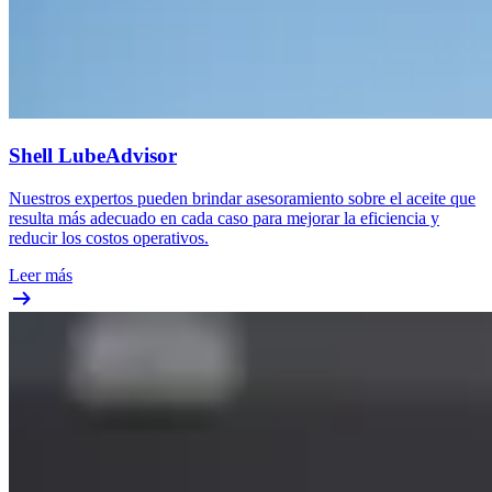
Shell LubeAdvisor
Nuestros expertos pueden brindar asesoramiento sobre el aceite que
resulta más adecuado en cada caso para mejorar la eficiencia y
reducir los costos operativos.
Leer más